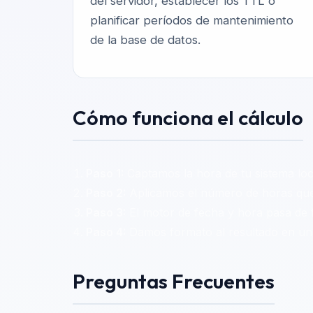
del servidor, establecer los TTL o
planificar períodos de mantenimiento
de la base de datos.
Cómo funciona el cálculo
Paso 1:
Captamos la hora de tu sistema loca
Paso 2:
Aplicamos el número de horas que so
Paso 3:
El motor de fecha y hora pasa de fo
Paso 4:
Damos formato al resultado en una
Preguntas Frecuentes