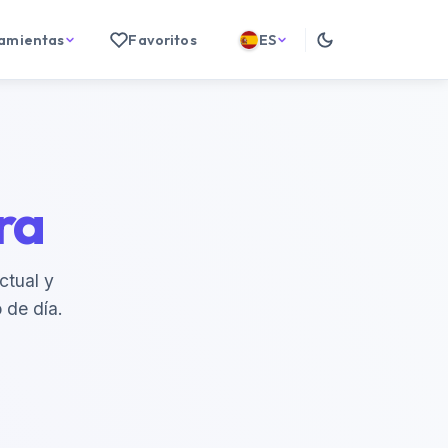
ramientas
Favoritos
ES
ra
ctual y
 de día.