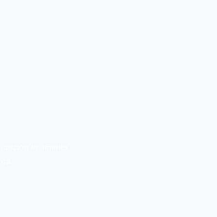
uración lo amerita.
ora.