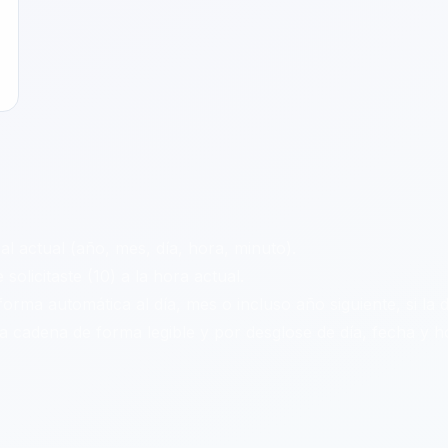
l actual (año, mes, día, hora, minuto).
licitaste (10) a la hora actual.
rma automática al día, mes o incluso año siguiente, si la d
 cadena de forma legible y por desglose de día, fecha y h