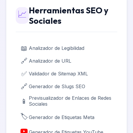
Herramientas SEO y
🛡️
📈
Decodificador JWT
Sociales
🗄️
Formateador SQL
📋
Convertidor de Listas
📖
Analizador de Legibilidad
⏰
Generador de Cron
🔗
Analizador de URL
📏
Convertidor de Unidades CSS
✅
Validador de Sitemap XML
🎨
Selector de Código de Color
🔗
Generador de Slugs SEO
🔌
Generador de Config MCP
Previsualizador de Enlaces de Redes
📱
Sociales
Integrador de Álbumes de Google
📸
Photos
🏷️
Generador de Etiquetas Meta
📄
Convertidor de XML a XSD
Generador de Etiquetas YouTube