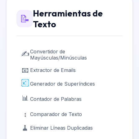
Herramientas de
📝
Texto
Convertidor de
✍️
Mayúsculas/Minúsculas
📧
Extractor de Emails
ᵃ
Generador de Superíndices
x
ₐ
📊
Contador de Palabras
↕️
Comparador de Texto
🧹
Eliminar Líneas Duplicadas