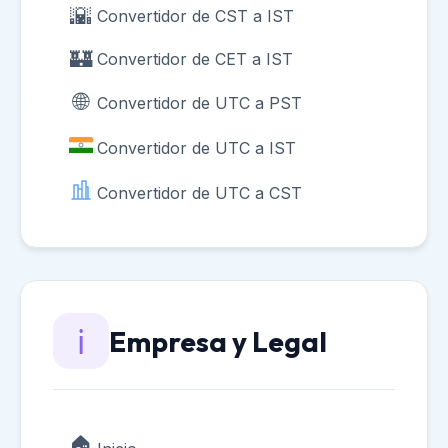
🌇
Convertidor de CST a IST
📅
Semanas hasta el 31 de Mayo
🏰
Convertidor de CET a IST
❄️
Semanas hasta el 2 de Diciembre
🌐
Convertidor de UTC a PST
🎁
Días hasta Navidad
Convertidor de UTC a IST
🎆
Días hasta el 1 de Enero
Convertidor de UTC a CST
🌸
Semanas hasta el 1 de Mayo
⏱️
Calculadora de Cuenta Regresiva
📅
Calculadora de Fecha desde Hoy
ℹ️
Empresa y Legal
📅
55 Días Desde Hoy
📅
84 Días Desde Hoy
📅
270 Días Desde Hoy
🏠