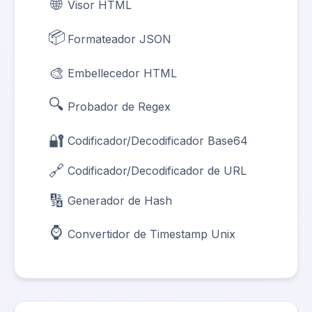
🌐
Visor HTML
📦
Formateador JSON
🎨
Embellecedor HTML
🔍
Probador de Regex
🔐
Codificador/Decodificador Base64
🔗
Codificador/Decodificador de URL
🔢
Generador de Hash
⌚
Convertidor de Timestamp Unix
🔷
JSON a TypeScript
📊
JSON a Excel