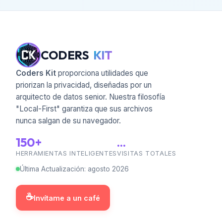
📅
37 Días Desde Hoy
📅
38 Días Desde Hoy
📅
43 Días Desde Hoy
CODERS
KIT
📅
52 Días Desde Hoy
Coders Kit
proporciona utilidades que
priorizan la privacidad, diseñadas por un
📅
62 Días Desde Hoy
arquitecto de datos senior. Nuestra filosofía
"Local-First" garantiza que sus archivos
📅
67 Días Desde Hoy
nunca salgan de su navegador.
🕕
Calculadora de Tiempo desde Ahora
150+
...
HERRAMIENTAS INTELIGENTES
VISITAS TOTALES
🕘
8 Horas Desde Ahora
Última Actualización
:
agosto
2026
🕛
12 Horas Desde Ahora
☕
Invítame a un café
🕕
6 Horas Desde Ahora