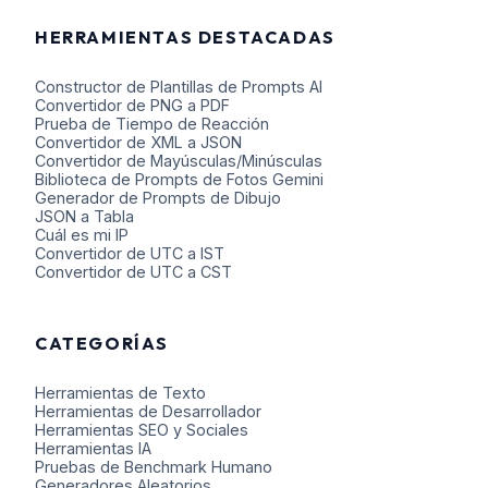
HERRAMIENTAS DESTACADAS
🕙
10 Horas Desde Ahora
Constructor de Plantillas de Prompts AI
🕝
18 Horas Desde Ahora
Convertidor de PNG a PDF
Prueba de Tiempo de Reacción
Convertidor de XML a JSON
Convertidor de Mayúsculas/Minúsculas
Biblioteca de Prompts de Fotos Gemini
Generador de Prompts de Dibujo
JSON a Tabla
Cuál es mi IP
Convertidor de UTC a IST
Convertidor de UTC a CST
CATEGORÍAS
Herramientas de Texto
Herramientas de Desarrollador
Herramientas SEO y Sociales
Herramientas IA
Pruebas de Benchmark Humano
Generadores Aleatorios