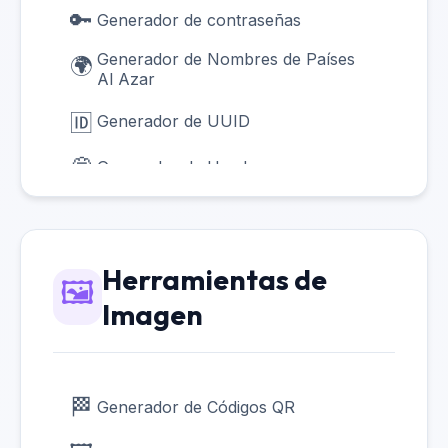
🔑
Generador de contraseñas
Generador de Nombres de Países
🌍
Al Azar
🆔
Generador de UUID
💭
Generador de Headcanon
✨
Generador de Citas Al Azar
⚾
Generador de Pokémon Al Azar
Herramientas de
🖼️
🐾
Generador de Animales Al Azar
Imagen
🎉
Generador de Desafíos Aleatorios
🏆
Cuadro de Torneo de Decisión
🏁
Generador de Códigos QR