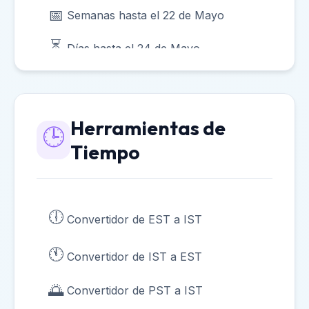
📅
Semanas hasta el 22 de Mayo
⏳
Días hasta el 24 de Mayo
⏳
Días hasta el 26 de Mayo
🗓️
Semanas hasta el 6 de Junio
Herramientas de
🕒
Tiempo
🗓️
Semanas hasta el 10 de Junio
🗓️
Semanas hasta el 12 de Junio
🕕
Convertidor de EST a IST
☀️
Semanas hasta el 1 de Julio
🕚
Convertidor de IST a EST
🍂
Semanas hasta el 1 de Noviembre
🌅
Convertidor de PST a IST
📅
Semanas hasta el 30 de Mayo