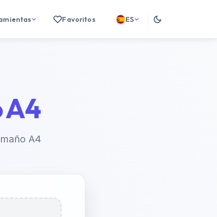
ramientas
Favoritos
ES
 A4
tamaño A4