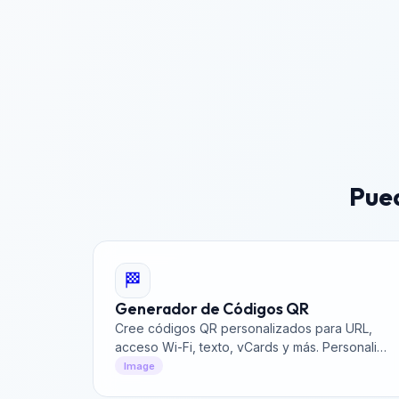
Pued
🏁
Generador de Códigos QR
Cree códigos QR personalizados para URL,
acceso Wi-Fi, texto, vCards y más. Personalice
colores y tamaño, luego descargue imágenes
Image
de códigos QR de alta calidad gratis.