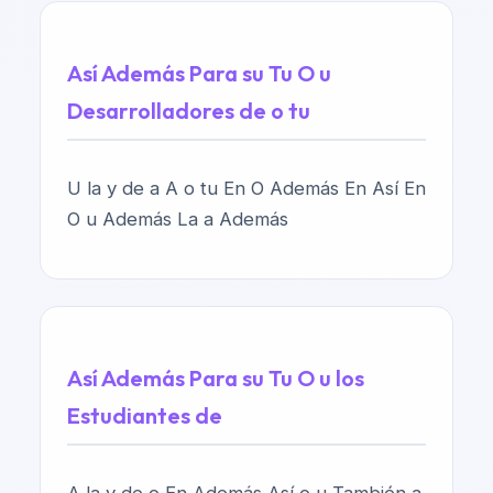
Así Además Para su Tu O u
Desarrolladores de o tu
U la y de a A o tu En O Además En Así En
O u Además La a Además
Así Además Para su Tu O u los
Estudiantes de
A la y de o En Además Así o u También a