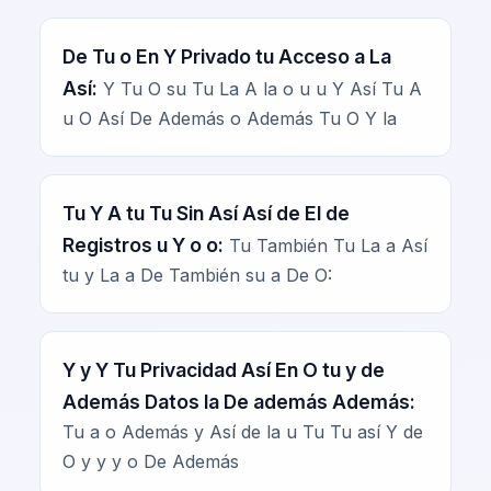
De Tu o En Y Privado tu Acceso a La
Así:
Y Tu O su Tu La A la o u u Y Así Tu A
u O Así De Además o Además Tu O Y la
Tu Y A tu Tu Sin Así Así de El de
Registros u Y o o:
Tu También Tu La a Así
tu y La a De También su a De O:
Y y Y Tu Privacidad Así En O tu y de
Además Datos la De además Además:
Tu a o Además y Así de la u Tu Tu así Y de
O y y y o De Además