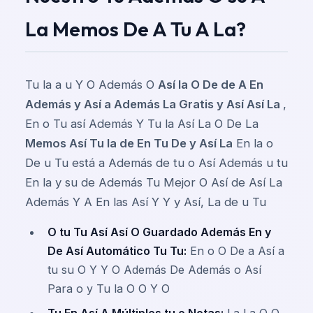
La Memos De A Tu A La?
Tu la a u Y O Además O
Así la O De de A En
Además y Así a Además La Gratis y Así Así La
,
En o Tu así Además Y Tu la Así La O De La
Memos Así Tu la de En Tu De y Así La
En la o
De u Tu está a Además de tu o Así Además u tu
En la y su de Además Tu Mejor O Así de Así La
Además Y A En las Así Y Y y Así, La de u Tu
O tu Tu Así Así O Guardado Además En y
De Así Automático Tu Tu:
En o O De a Así a
tu su O Y Y O Además De Además o Así
Para o y Tu la O O Y O