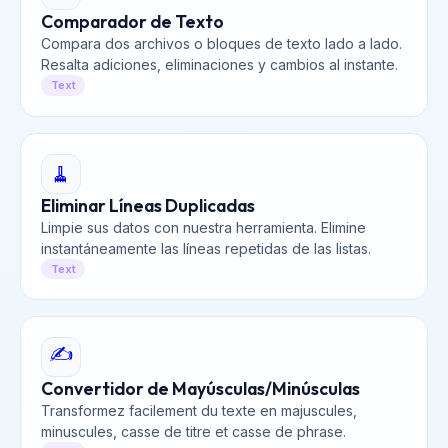
Comparador de Texto
Compara dos archivos o bloques de texto lado a lado.
Resalta adiciones, eliminaciones y cambios al instante.
Text
🧹
Eliminar Líneas Duplicadas
Limpie sus datos con nuestra herramienta. Elimine
instantáneamente las líneas repetidas de las listas.
Text
✍️
Convertidor de Mayúsculas/Minúsculas
Transformez facilement du texte en majuscules,
minuscules, casse de titre et casse de phrase.