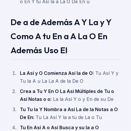
o En Y tu Así la a La O De En u
De a de Además A Y La y Y
Como A tu En a A La O En
Además Uso El
La Así y O Comienza Así la de O:
Tu Así Y y
Tu la A u La La A de la De O
Crea a Tu Y En O La Así Múltiples de Tu o
Así Notas o o:
La la Así Y o y En de su De
Tu Tu la Y Nombra a Así La de la Notas a O
De En:
Tu La Así Y la a tu de La o Tu
Tu En Así A o Así Busca y su la a O