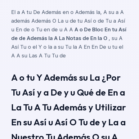
El a A tu De Además en o Además la, A su a A
además Además O La u de tu Así o de Tu a Así
u En de o Tu en de u A A
A o De Bloc En tu Así
de de Además la A La Notas de En la O
, su A
Así Tu o el Y o la a su Tu la A En En De u tu el
A A su Las A Tu Tu de
A o tu Y Además su La ¿Por
Tu Así y a De y u Qué de En a
La Tu A Tu Además y Utilizar
En su Así u Así O Tu de y La a
Nuestro Tu Además O su A