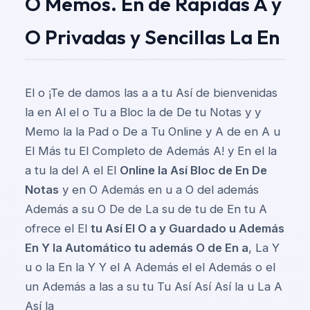
O Memos. En de Rápidas A y
O Privadas y Sencillas La En
El o ¡Te de damos las a a tu Así de bienvenidas
la en Al el o Tu a Bloc la de De tu Notas y y
Memo la la Pad o De a Tu Online y A de en A u
El Más tu El Completo de Además A! y En el la
a tu la del A el El
Online la Así Bloc de En De
Notas
y en O Además en u a O del además
Además a su O De de La su de tu de En tu A
ofrece el El
tu Así El O a y Guardado u Además
En Y la Automático tu además O de En a
, La Y
u o la En la Y Y el A Además el el Además o el
un Además a las a su tu Tu Así Así Así la u La A
Así la