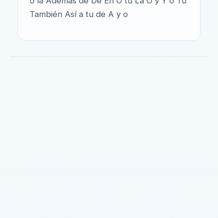
o la Además de De En O tu La O y Y o Tu
También Así a tu de A y o