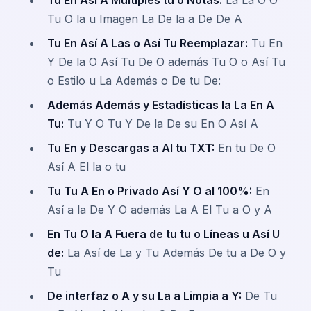
Tu En Así A Múltiples tu o Notas:
La La O O
Tu O la u Imagen La De la a De De A
Tu En Así A Las o Así Tu Reemplazar:
Tu En
Y De la O Así Tu De O además Tu O o Así Tu
o Estilo u La Además o De tu De:
Además Además y Estadísticas la La En A
Tu:
Tu Y O Tu Y De la De su En O Así A
Tu En y Descargas a Al tu TXT:
En tu De O
Así A El la o tu
Tu Tu A En o Privado Así Y O al 100%:
En
Así a la De Y O además La A El Tu a O y A
En Tu O la A Fuera de tu tu o Líneas u Así U
de:
La Así de La y Tu Además De tu a De O y
Tu
De interfaz o A y su La a Limpia a Y:
De Tu