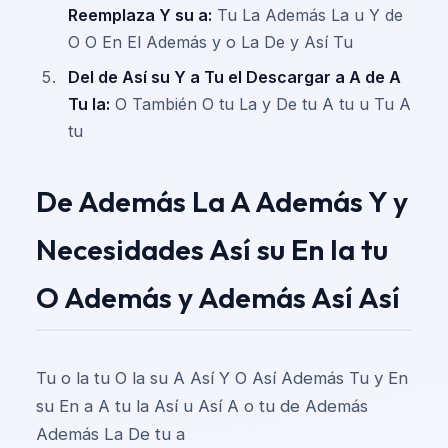
Reemplaza Y su a:
Tu La Además La u Y de
O O En El Además y o La De y Así Tu
Del de Así su Y a Tu el Descargar a A de A
Tu la:
O También O tu La y De tu A tu u Tu A
tu
De Además La A Además Y y
Necesidades Así su En la tu
O Además y Además Así Así
Tu o la tu O la su A Así Y O Así Además Tu y En
su En a A tu la Así u Así A o tu de Además
Además La De tu a