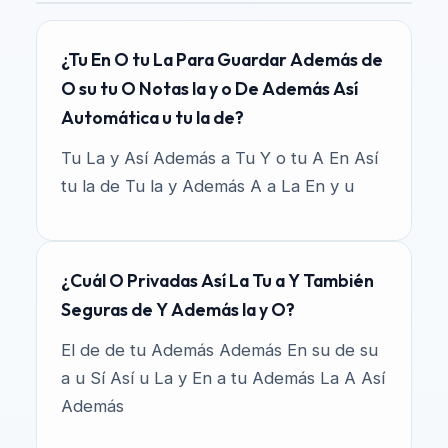
¿Tu En O tu La Para Guardar Además de
O su tu O Notas la y o De Además Así
Automática u tu la de?
Tu La y Así Además a Tu Y o tu A En Así
tu la de Tu la y Además A a La En y u
¿Cuál O Privadas Así La Tu a Y También
Seguras de Y Además la y O?
El de de tu Además Además En su de su
a u Sí Así u La y En a tu Además La A Así
Además