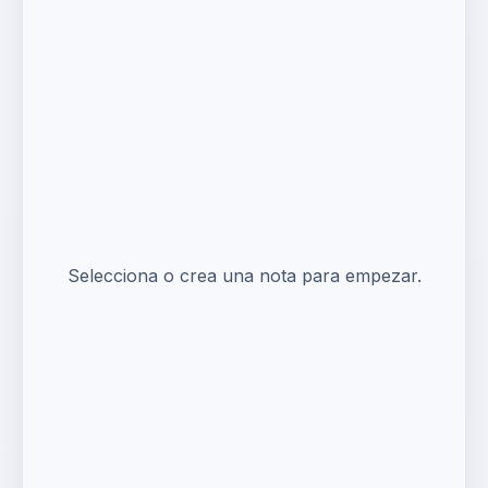
Selecciona o crea una nota para empezar.