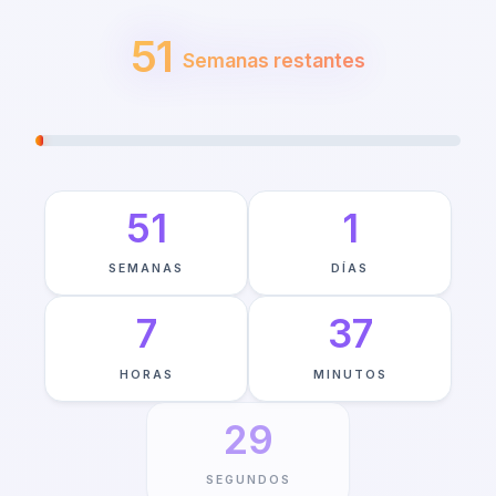
51
Semanas restantes
VIAJE HACIA AUGUST 1ST
—
1
%
COMPLETO
51
1
SEMANAS
DÍAS
7
37
HORAS
MINUTOS
28
SEGUNDOS