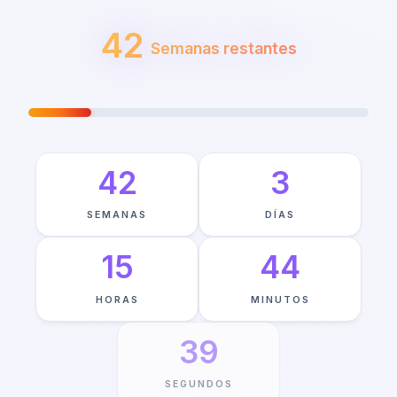
42
Semanas restantes
VIAJE HACIA JUNE 1ST
—
18
%
COMPLETO
42
3
SEMANAS
DÍAS
15
44
HORAS
MINUTOS
39
SEGUNDOS