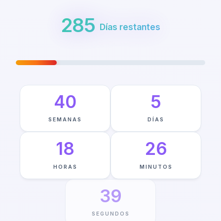
285
Días restantes
VIAJE HACIA MAY 23RD
—
21
%
COMPLETO
40
5
SEMANAS
DÍAS
18
26
HORAS
MINUTOS
38
SEGUNDOS