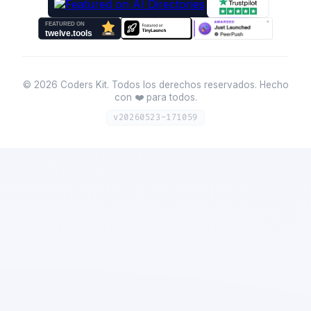
©
2026
Coders Kit.
Todos los derechos reservados. Hecho
con ❤️ para todos.
v
20260523-171059