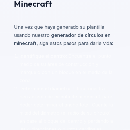
Minecraft
Una vez que haya generado su plantilla
usando nuestro
generador de círculos en
minecraft
, siga estos pasos para darle vida:
Identifique el centro:
Encuentre el punto
medio de su área de construcción y
márquelo con un bloque en el medio de la
zona.
Determine el diámetro:
Utilice nuestra
herramienta de
circulo de minecraft
para
poder determinar el ancho total. Cuente la
mitad del diámetro (el radio de su círculo)
en base al bloque del centro y partiendo a
las 4 direcciones o puntos cardinales.