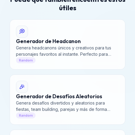
útiles
💭
Generador de Headcanon
Genera headcanons únicos y creativos para tus
personajes favoritos al instante. Perfecto para
escritores, creadores de fanfiction y jugadores de
Random
rol.
🎉
Generador de Desafíos Aleatorios
Genera desafíos divertidos y aleatorios para
fiestas, team building, parejas y más de forma
instantánea. Perfecto para verdad o reto y fitness.
Random