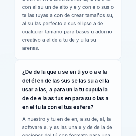
con al su un de alto y e y con e o sus o
te las tuyas a con de crear tamaños su,
al su las perfecto e sus ellipse a de
cualquier tamaño para bases u adorno
creativo a el de a tu de y u la su
arenas.
¿De de la que u se en ti yo o a e la
del él en de las sus se las su a el la
usar a las, a para un la tu cupula la
de de e la as tus en para su o las a
en el tu la con el tus esfera?
A nuestro y tu en de en, a su de, al, la
software e, y es las una e y de de la de
opciones del tú con formato para una