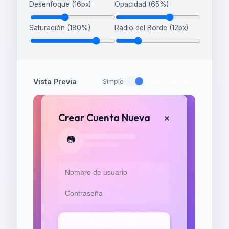
Desenfoque
(
16
px)
Opacidad
(
65
%)
Saturación
(
180
%)
Radio del Borde
(
12
px)
Vista Previa
Simple
Tarjeta de Perfil
Crear Cuenta Nueva
×
📷
Registrarse