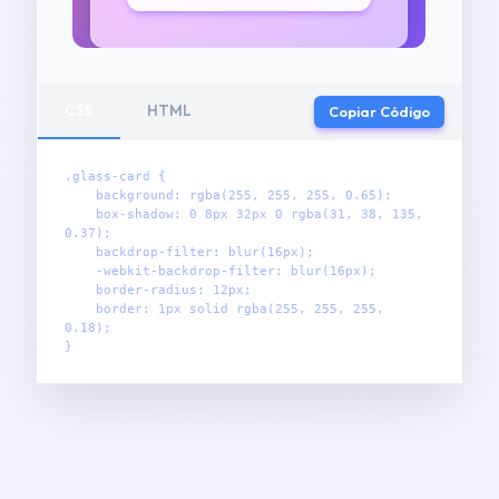
CSS
HTML
Copiar Código
.glass-card {

    background: rgba(255, 255, 255, 0.65);

    box-shadow: 0 8px 32px 0 rgba(31, 38, 135, 
0.37);

    backdrop-filter: blur(16px);

    -webkit-backdrop-filter: blur(16px);

    border-radius: 12px;

    border: 1px solid rgba(255, 255, 255, 
0.18);

}