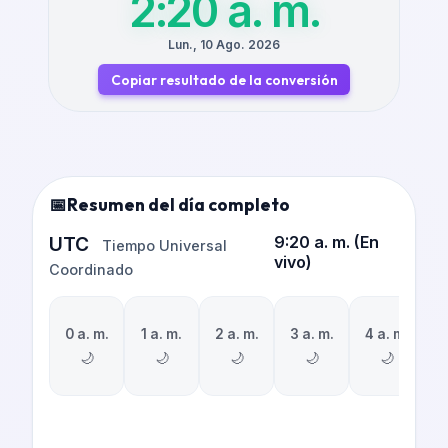
2:20 a. m.
Lun., 10 Ago. 2026
Copiar resultado de la conversión
Resumen del día completo
UTC
9:20 a. m.
(
En
Tiempo Universal
vivo
)
Coordinado
0 a. m.
1 a. m.
2 a. m.
3 a. m.
4 a. m.
5
🌙
🌙
🌙
🌙
🌙