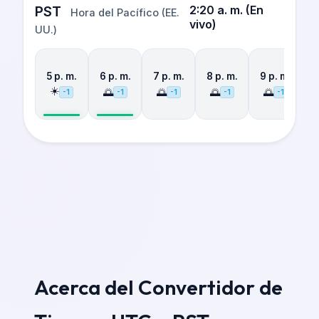
PST
2:20 a. m.
(
En
Hora del Pacífico (EE.
vivo
)
UU.)
5 p. m.
6 p. m.
7 p. m.
8 p. m.
9 p. m.
1
☀️
🌅
🌅
🌅
🌅
-1
-1
-1
-1
-1
Acerca del Convertidor de