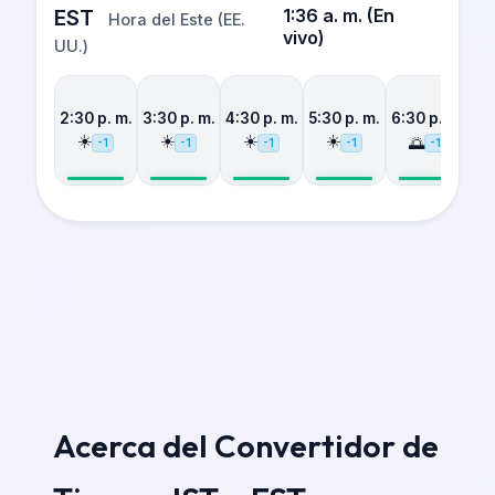
EST
1:36 a. m.
(
En
Hora del Este (EE.
vivo
)
UU.)
2:30 p. m.
3:30 p. m.
4:30 p. m.
5:30 p. m.
6:30 p. m.
7:
☀️
☀️
☀️
☀️
🌅
-1
-1
-1
-1
-1
Acerca del Convertidor de