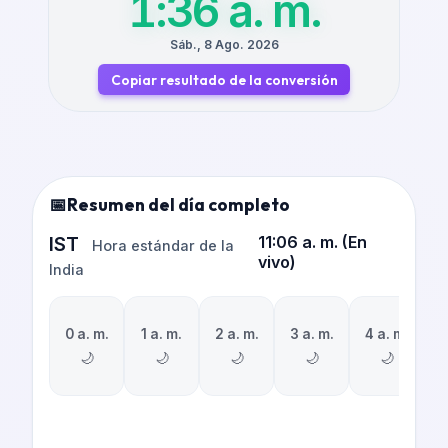
1:36 a. m.
Sáb., 8 Ago. 2026
Copiar resultado de la conversión
Resumen del día completo
IST
11:06 a. m.
(
En
Hora estándar de la
vivo
)
India
0 a. m.
1 a. m.
2 a. m.
3 a. m.
4 a. m.
5
🌙
🌙
🌙
🌙
🌙