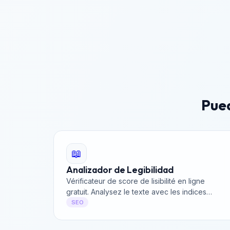
Pued
📖
Analizador de Legibilidad
Vérificateur de score de lisibilité en ligne
gratuit. Analysez le texte avec les indices
Flesch, Gunning Fog et SMOG.
SEO