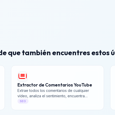
e que también encuentres estos ú
Extractor de Comentarios YouTube
Extrae todos los comentarios de cualquier
vídeo, analiza el sentimiento, encuentra
palabras clave y exporta a CSV.
SEO