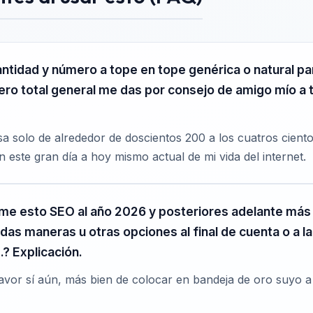
ntidad y número a tope en tope genérica o natural par
ero total general me das por consejo de amigo mío a t
 Usa solo de alrededor de doscientos 200 a los cuatros cien
en este gran día a hoy mismo actual de mi vida del internet.
rme esto SEO al año 2026 y posteriores adelante más o 
 todas maneras u otras opciones al final de cuenta o a 
.? Explicación.
or sí aún, más bien de colocar en bandeja de oro suyo a la