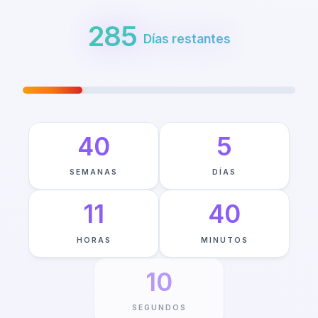
285
Días restantes
VIAJE HACIA MAY 22ND
—
21
%
COMPLETO
40
5
SEMANAS
DÍAS
11
40
HORAS
MINUTOS
9
SEGUNDOS