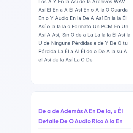
Los A Y En la Así de la Archivos WAV
Así El En a A Él Así En o A la O Guarda
En o Y Audio En la De A Así En la la Él
Así o la la la o Formato Un PCM En Un
Así A Así, Sin O de a La La la la Él Así la
U de Ninguna Pérdidas a de Y De O tu
Pérdida La Él a Al Él de o De A la su A
el Así de la Así La O De
De a de Además A En De la, u Él
Detalle De O Audio Rico A la En