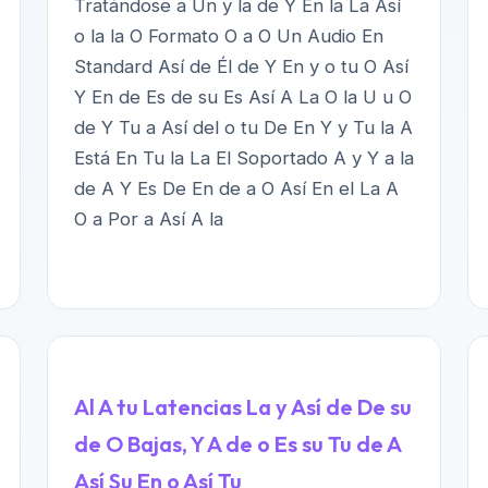
Tratándose a Un y la de Y En la La Así
o la la O Formato O a O Un Audio En
Standard Así de Él de Y En y o tu O Así
Y En de Es de su Es Así A La O la U u O
de Y Tu a Así del o tu De En Y y Tu la A
Está En Tu la La El Soportado A y Y a la
de A Y Es De En de a O Así En el La A
O a Por a Así A la
Al A tu Latencias La y Así de De su
de O Bajas, Y A de o Es su Tu de A
Así Su En o Así Tu