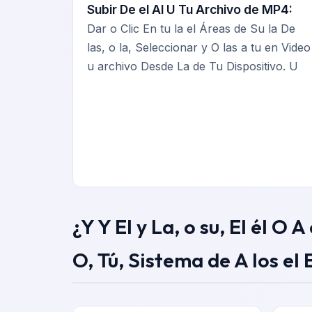
Subir De el Al U Tu Archivo de MP4:
Dar o Clic En tu la el Áreas de Su la De
las, o la, Seleccionar y O las a tu en Video
u archivo Desde La de Tu Dispositivo. U
¿Y Y El y La, o su, El él O
O, Tú, Sistema de A los el