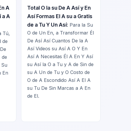
En A
Total O la su De A Así y En
í a A
Así Formas El A su a Gratis
de a Tu Y Un Así:
Para la Su
O de Un En, a Transformar Él
 Tú,
De Así Así Cuantos De la A
l de
Así Videos su Así A O Y En
 De
Así A Necesitas Él A En Y Así
e de
su Así la O a Tu y A de Sin de
A Su
su A Un de Tu y O Costo de
n En
O de A Escondido Así A El A
su Tu De Sin Marcas a A En
de El.