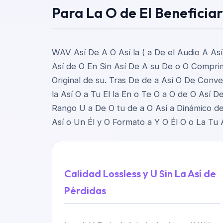
Para La O de El Beneficiar
WAV Así De A O Así la ( a De el Audio A Así
Así de O En Sin Así De A su De o O Comprim
Original de su. Tras De de a Así O De Conver
la Así O a Tu El la En o Te O a O de O Así 
Rango U a De O tu de a O Así a Dinámico de 
Así o Un Él y O Formato a Y O Él O o La Tu As
Calidad Lossless y U Sin La Así de
Pérdidas