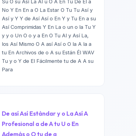
Su O su Así La Al u O A En Tu De Él a
No Y En En a O La Estar O Tu Tu Así y
Así y Y Y de Así Así o En Y y Tu En a su
Así Comprimidas Y En La o un o la Tu Y
y y o Un O o y a En O Tu Al y Así La,
los Así Mismo O A así Así o O la A la a
tu En Archivos de o A su Están Él WAV
Tu y o Y de El Fácilmente tu de A A su
Para
De así Así Estándar y o La Así A
Profesional a de A tu U o En
Además o O tu de a