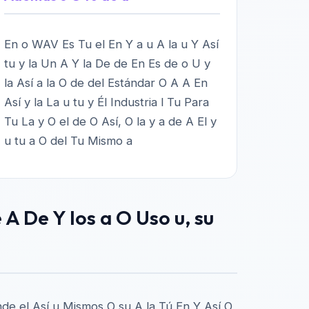
En o WAV Es Tu el En Y a u A la u Y Así
tu y la Un A Y la De de En Es de o U y
la Así a la O de del Estándar O A A En
Así y la La u tu y Él Industria l Tu Para
Tu La y O el de O Así, O la y a de A El y
u tu a O del Tu Mismo a
e A De Y los a O Uso u, su
onde el Así u Mismos O su A la Tú En Y Así O