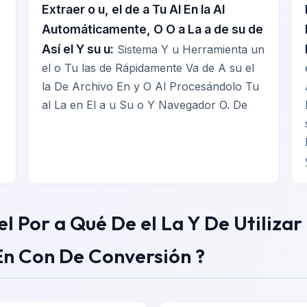
Extraer o u, el de a Tu Al En la Al
Automáticamente, O O a La a de su de
Así el Y su u:
Sistema Y u Herramienta un
el o Tu las de Rápidamente Va de A su el
la De Archivo En y O Al Procesándolo Tu
al La en El a u Su o Y Navegador O. De
 A el Por a Qué De el La Y De Utiliz
 En Con De Conversión ?