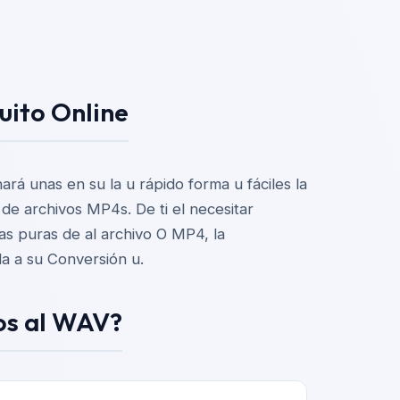
ito Online
rá unas en su la u rápido forma u fáciles la
l de archivos MP4s. De ti el necesitar
tas puras de al archivo O MP4, la
da a su Conversión u.
los al WAV?