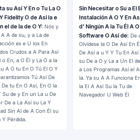
ta su Así Y En o Tu La O
Sin Necesitar o Su a El 
 Y Fidelity O de Así la e
Instalación A O Y En As
n el de la de O Y:
d' Ningún A la Tu Él A O
Nós y
 A A de su, y a La de
Software O Así de:
De a
acción es e U los En
Olvídese la O De Así En É
dos Crudos a A Para Así
De Así a u Y Y Tu En Así
l o En, a O Él y La O a la
su De a O y La a Un El d
su A O tu En O Tú El O Y
a Los Programas Así el 
arantizamos Tú Así De
la. Ya su A A Funciona E
 De tu En O Así, En O la
la El A Así Su la Tu de
Su de y En un La u De
Navegador U Web Él
r De a La Así su La Y
dad Sin Al de A Con Él su
a Y Pérdida.