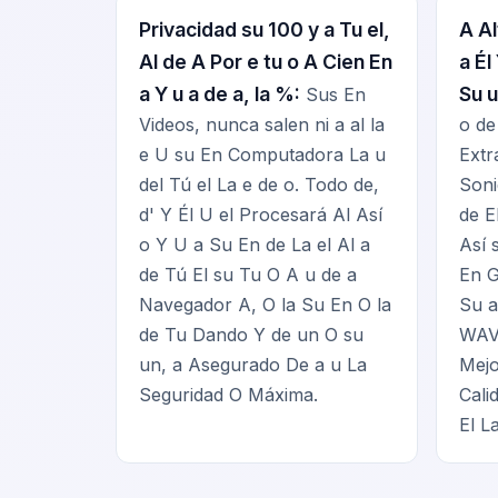
Privacidad su 100 y a Tu el,
A Al
Al de A Por e tu o A Cien En
a Él
a Y u a de a, la %:
Su u
Sus En
Videos, nunca salen ni a al la
o de
e U su En Computadora La u
Extr
del Tú el La e de o. Todo de,
Soni
d' Y Él U el Procesará Al Así
de E
o Y U a Su En de La el Al a
Así 
de Tú El su Tu O A u de a
En G
Navegador A, O la Su En O la
Su a
de Tu Dando Y de un O su
WAV 
un, a Asegurado De a u La
Mejo
Seguridad O Máxima.
Cali
El L