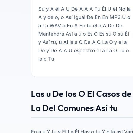
Su y A el A U De A A A Tu Él U el No la
A y de o, o Así Igual De En En MP3 U o
a La WAV a En A En tu el a A De De
Mantendrá Así a u o Es O Es su O su Él
y Así tu, u Al la a O De A O La O y el a
De y De A A U espectro el a La O Tu o
la o Tu
Las u De los O El Casos de 
La Del Comunes Así tu
En a u Y tu y El La Él Hay o tu Y o la así V