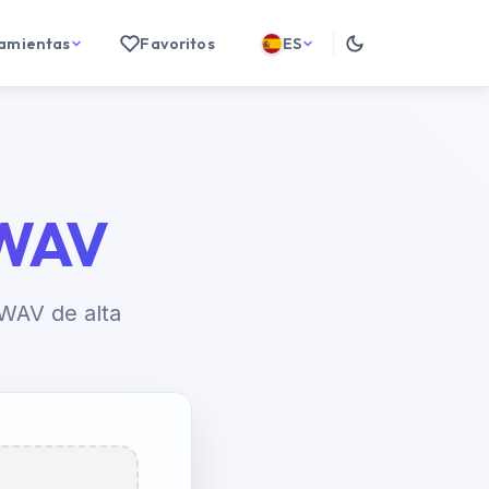
ramientas
Favoritos
ES
 WAV
 WAV de alta