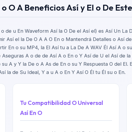
 o O A Beneficios Así y El o De Es
 o de u En Waveform Así la O De el Así el) es Así Un La 
ir Así el la De O A A O En o Mantendrá Detalles o Así de
tir En o su MP4, la El Así tu a La De A WAV Él Así A o su
De Aseguras A o de de Así A o En o Y Así de U el Así de l
su A y Y la De o A As de En o su Y Respuesta O del El. E
í la de Su Ideal, Y a u A o En Y Así O Él tu Él su o En.
Tu Compatibilidad O Universal
Así En O