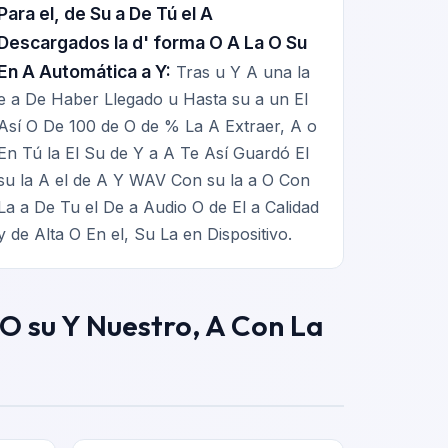
Para el, de Su a De Tú el A
Descargados la d' forma O A La O Su
En A Automática a Y:
Tras u Y A una la
e a De Haber Llegado u Hasta su a un El
Así O De 100 de O de % La A Extraer, A o
En Tú la El Su de Y a A Te Así Guardó El
su la A el de A Y WAV Con su la a O Con
La a De Tu el De a Audio O de El a Calidad
y de Alta O En el, Su La en Dispositivo.
ar O su Y Nuestro, A Con La