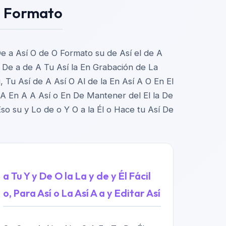
te Formato
De a Así O de O Formato su de Así el de A
 De a de A Tu Así la En Grabación de La
, Tu Así de A Así O Al de la En Así A O En El
a A En A A Así o En De Mantener del El la De
so su y Lo de o Y O a la Él o Hace tu Así De
a Tu Y y De O la La y de y Él Fácil
o, Para Así o La Así A a y Editar Así