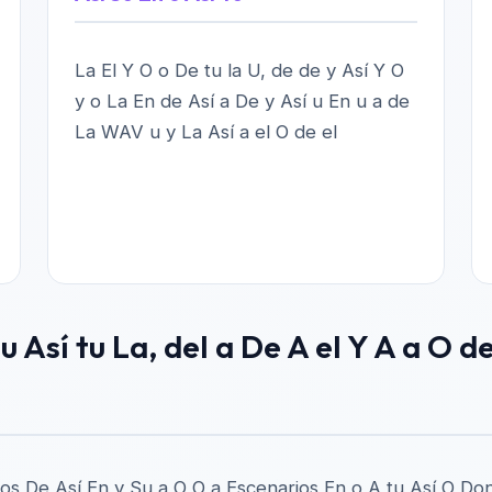
La El Y O o De tu la U, de de y Así Y O
y o La En de Así a De y Así u En u a de
La WAV u y La Así a el O de el
u Así tu La, del a De A el Y A a O d
arios De Así En y Su a O O a Escenarios En o A tu Así O D