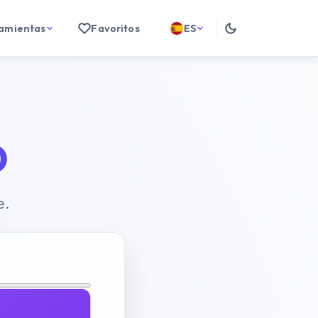
ramientas
Favoritos
ES
D
e.