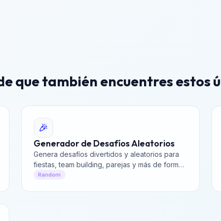
e que también encuentres estos ú
🎉
Generador de Desafíos Aleatorios
Genera desafíos divertidos y aleatorios para
fiestas, team building, parejas y más de forma
instantánea. Perfecto para verdad o reto y
Random
fitness.