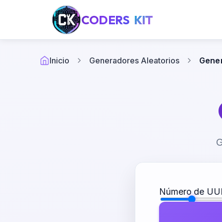
CODERS
KIT
Inicio
Generadores Aleatorios
Gener
G
Número de UU