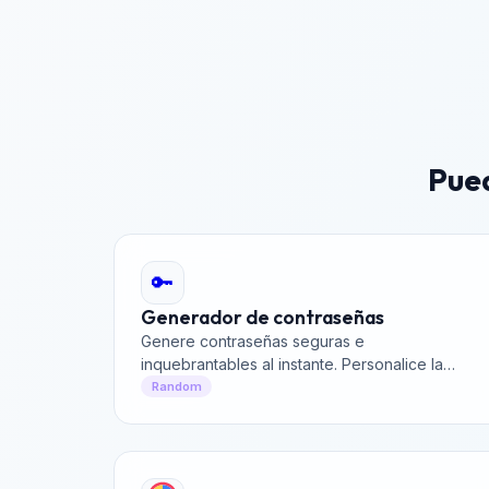
Pued
🔑
Generador de contraseñas
Genere contraseñas seguras e
inquebrantables al instante. Personalice la
longitud y los tipos de caracteres para
Random
asegurar sus cuentas en línea.