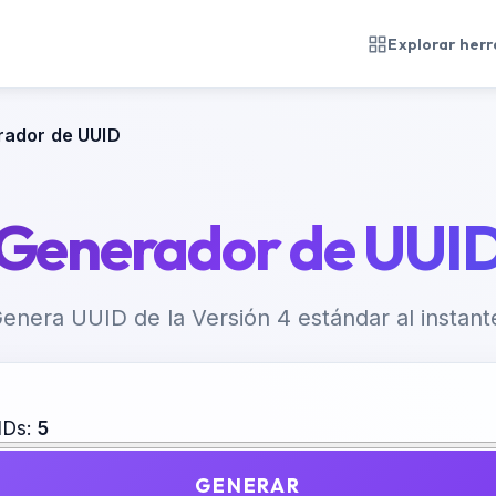
Explorar her
ador de UUID
Generador de UUI
enera UUID de la Versión 4 estándar al instant
IDs:
5
GENERAR