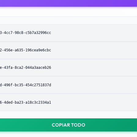
3-4cc7-98c8-c5b7a32996cc
2-456e-a635-196cea9e6cbc
e-43fa-8ca2-044a3aaceb26
d-496f-bc35-454c2751837d
6-4ded-ba23-a18c3c2334a1
COPIAR TODO