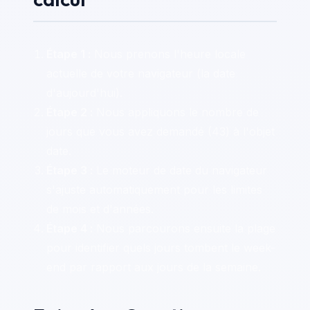
Étape 1 :
Nous prenons l'heure locale
actuelle de votre navigateur (la date
d'aujourd'hui).
Étape 2 :
Nous appliquons le nombre de
jours que vous avez demandé (43) à l'objet
date.
Étape 3 :
Le moteur de date du navigateur
s'ajuste automatiquement pour les limites
de mois et d'années.
Étape 4 :
Nous parcourons ensuite la plage
pour identifier quels jours tombent le week-
end par rapport aux jours de la semaine.