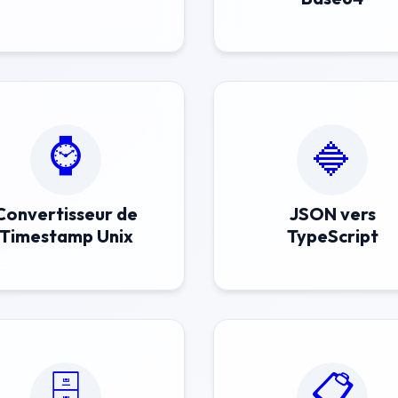
⌚
🔷
Convertisseur de
JSON vers
Timestamp Unix
TypeScript
🗄️
📋