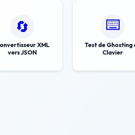
⌨️
🔄
onvertisseur XML
Test de Ghosting 
vers JSON
Clavier