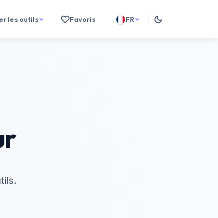
r les outils
Favoris
FR
ur
ils.