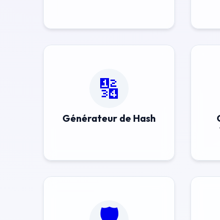
🔢
Générateur de Hash
🛡️