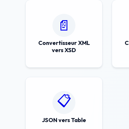
📄
Convertisseur XML
C
vers XSD
📋
JSON vers Table