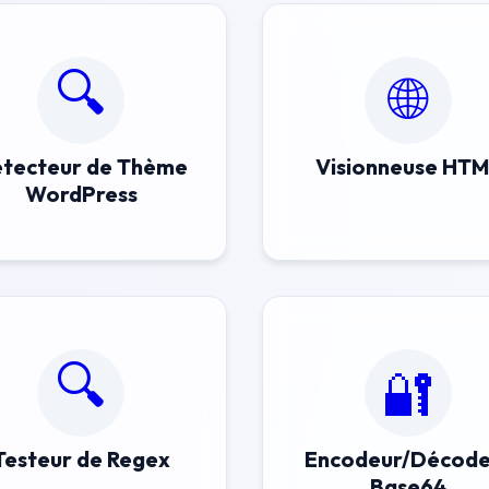
🔍
🌐
tecteur de Thème
Visionneuse HT
WordPress
🔍
🔐
Testeur de Regex
Encodeur/Décode
Base64