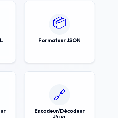
📦
ML
Formateur JSON
🔗
ur
Encodeur/Décodeur
d'URL