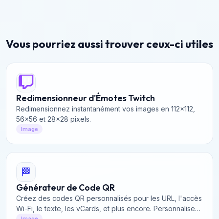
Vous pourriez aussi trouver ceux-ci utiles
Redimensionneur d'Émotes Twitch
Redimensionnez instantanément vos images en 112x112,
56x56 et 28x28 pixels.
Image
🏁
Générateur de Code QR
Créez des codes QR personnalisés pour les URL, l'accès
Wi-Fi, le texte, les vCards, et plus encore. Personnalisez
les couleurs et la taille, puis téléchargez gratuitement des
Image