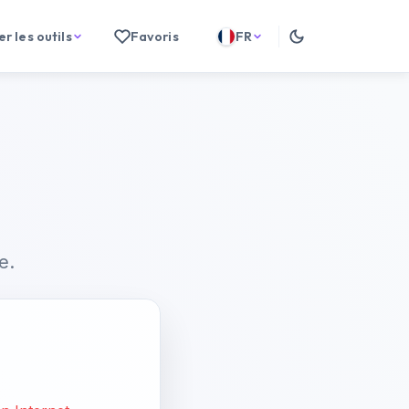
r les outils
Favoris
FR
e.