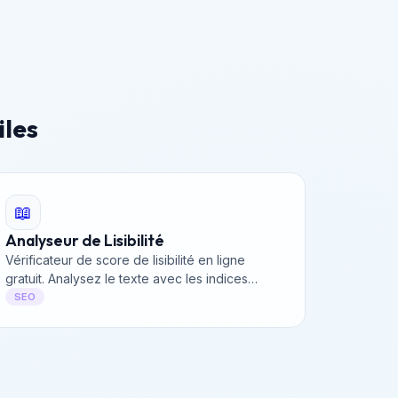
iles
📖
Analyseur de Lisibilité
Vérificateur de score de lisibilité en ligne
gratuit. Analysez le texte avec les indices
Flesch, Gunning Fog et SMOG.
SEO