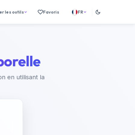
r les outils
Favoris
FR
porelle
 en utilisant la