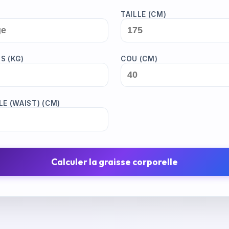
TAILLE
(
CM
)
DS
(
KG
)
COU
(
CM
)
LE (WAIST)
(
CM
)
Calculer la graisse corporelle