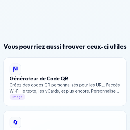
Vous pourriez aussi trouver ceux-ci utiles
🏁
Générateur de Code QR
Créez des codes QR personnalisés pour les URL, l'accès
Wi-Fi, le texte, les vCards, et plus encore. Personnalisez
les couleurs et la taille, puis téléchargez gratuitement des
Image
images de codes QR de haute qualité.
🔄