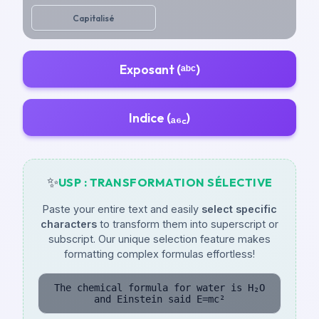
Capitalisé
Exposant (ᵃᵇᶜ)
Indice (ₐ₆꜀)
✨
USP : TRANSFORMATION SÉLECTIVE
Paste your entire text and easily
select specific
characters
to transform them into superscript or
subscript. Our unique selection feature makes
formatting complex formulas effortless!
The chemical formula for water is H₂O
and Einstein said E=mc²