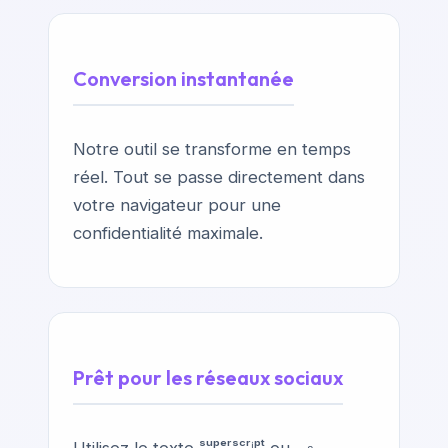
Conversion instantanée
Notre outil se transforme en temps
réel. Tout se passe directement dans
votre navigateur pour une
confidentialité maximale.
Prêt pour les réseaux sociaux
Utilisez le texte ˢᵘᵖᵉʳˢᶜʳⁱᵖᵗ ou ₛᵤᵦₛ꜀ᵣᵢₚₜ