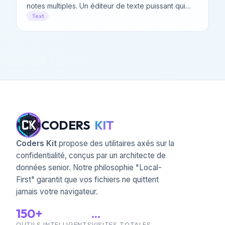
notes multiples. Un éditeur de texte puissant qui
respecte votre vie privée.
Text
CODERS
KIT
Coders Kit
propose des utilitaires axés sur la
confidentialité, conçus par un architecte de
données senior. Notre philosophie "Local-
First" garantit que vos fichiers ne quittent
jamais votre navigateur.
150+
...
OUTILS INTELLIGENTS
VISITES TOTALES