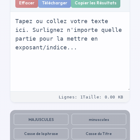
Effacer
Télécharger
Copier les Résultats
Lignes
:
1
Taille
:
0.00
KB
MAJUSCULES
minuscules
Casse de la phrase
Casse du Titre