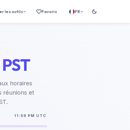
r les outils
Favoris
FR
s PST
aux horaires
s réunions et
ST.
11:59 PM UTC