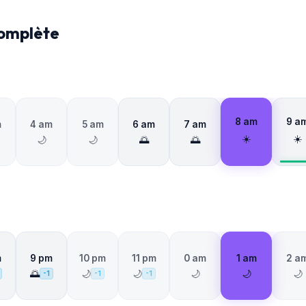
complète
8 am
9 a
m
4 am
5 am
6 am
7 am
☀️
☀️
🌙
🌙
🌅
🌅
m
9 pm
10 pm
11 pm
0 am
1 am
2 a
🌅
🌙
🌙
🌙
🌙
🌙
-1
-1
-1