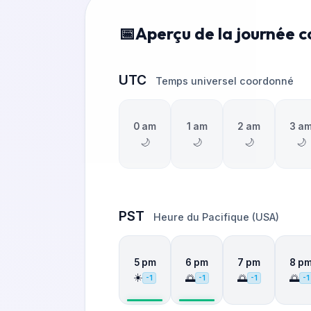
Aperçu de la journée 
UTC
Temps universel coordonné
0 am
1 am
2 am
3 a
🌙
🌙
🌙
🌙
PST
Heure du Pacifique (USA)
5 pm
6 pm
7 pm
8 p
☀️
🌅
🌅
🌅
-1
-1
-1
-1