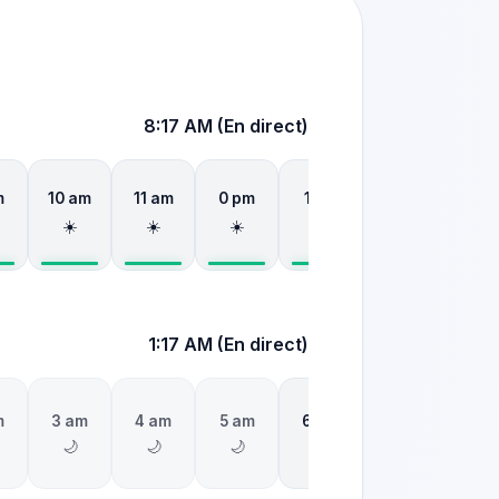
8:17 AM
(
En direct
)
m
10 am
11 am
0 pm
1 pm
2 pm
3 p
☀️
☀️
☀️
☀️
☀️
☀️
1:17 AM
(
En direct
)
m
3 am
4 am
5 am
6 am
7 am
8 a
☀️
🌙
🌙
🌙
🌅
🌅