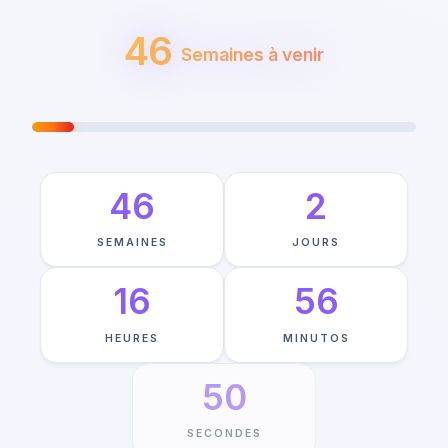
46
Semaines à venir
VOYAGE VERS JULY 1ST
—
11
%
TERMINÉ
46
2
SEMAINES
JOURS
16
56
HEURES
MINUTOS
49
SECONDES