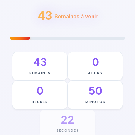
43
Semaines à venir
VOYAGE VERS JUNE 6TH
—
17
%
TERMINÉ
43
0
SEMAINES
JOURS
0
50
HEURES
MINUTOS
21
SECONDES