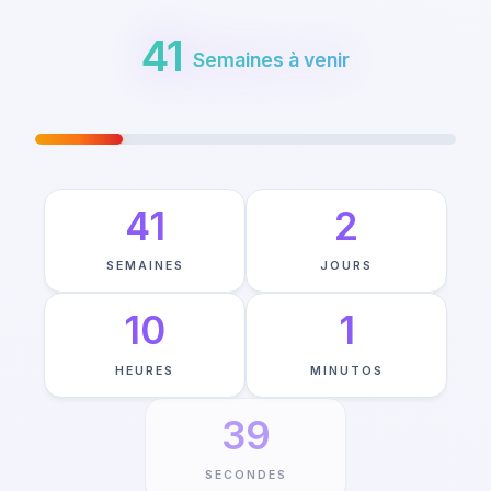
41
Semaines à venir
VOYAGE VERS MAY 23RD
—
20
%
TERMINÉ
41
2
SEMAINES
JOURS
10
1
HEURES
MINUTOS
38
SECONDES