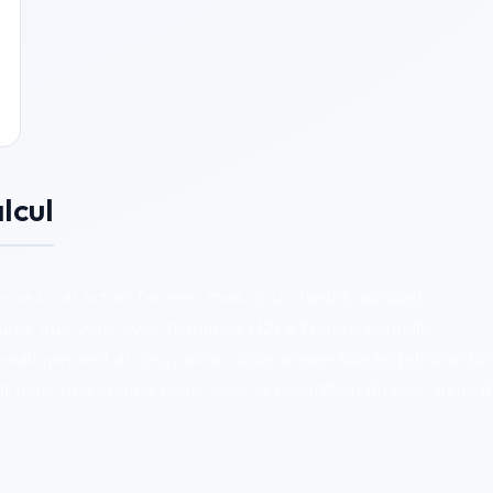
lcul
me local actuel (année, mois, jour, heure, minute).
res que vous avez demandé (12) à l'heure actuelle.
atiquement au jour, mois, voire année suivant(e) si la dur
dans une chaîne lisible avec la répartition du jour, de la da