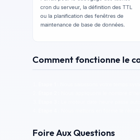
cron du serveur, la définition des TTL
ou la planification des fenêtres de
maintenance de base de données.
Comment fonctionne le ca
Étape 1 :
Nous saisissons votre temps systè
Étape 2 :
Nous appliquons le nombre d'heu
Étape 3 :
Le moteur date-heure passe autom
Étape 4 :
Nous mettons en forme le résultat 
Foire Aux Questions