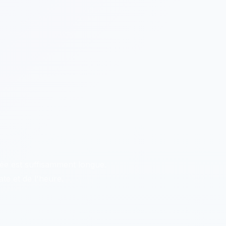
ée est suffisamment longue.
te et de l'heure.