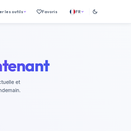
r les outils
Favoris
FR
ntenant
tuelle et
endemain.