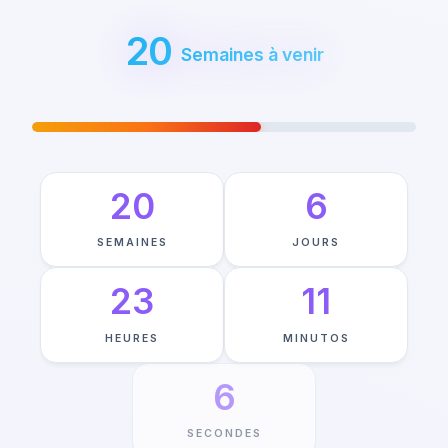
20
Semaines à venir
VOYAGE VERS THE END OF THE YEAR
—
59
%
TERMINÉ
20
6
SEMAINES
JOURS
23
11
HEURES
MINUTOS
5
SECONDES